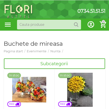
0734.51.51.51
0
Buchete de mireasa
Pagina start
/
Evenimente
/
Nunta
/
Subcategorii
In stoc
In stoc
FREE 
FREE 