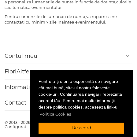
a personaliza lumanarile de nunta in functie de dorinta,culorile
sau tematica evenimentului.
Pentru comenzile de lumanari de nunta,va rugam sa ne
contactati cu minim 7 zile inaintea evenimentului.
Contul meu
FloriAltfel
Pentru a-ți oferi o experiență de navigare
Informatii client
cât mai bună, site-ul nostru folosește
cookie-uri. Continuarea navigarii reprezinta
acordul tău. Pentru mai multe informații
Contact
despre politica cookies, accesează link-ul:
Politica Cookies
© 2013 - 2026 Florialtfel.ro. Platforma
CS-Cart
Realizat si
Configurat —
© netSEO
De acord