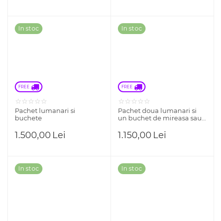
In stoc
In stoc
FREE 
FREE 
Pachet lumanari si
Pachet doua lumanari si
buchete
un buchet de mireasa sau
nasa la alegere
1.500,00
Lei
1.150,00
Lei
In stoc
In stoc