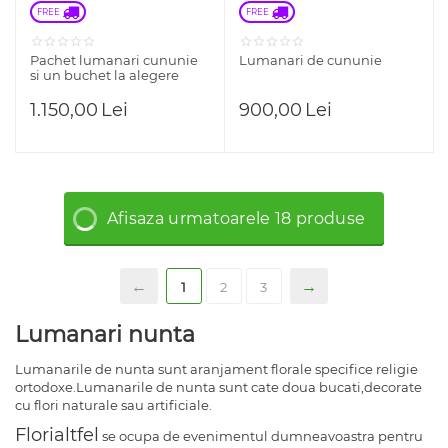
FREE 
FREE 
Pachet lumanari cununie
Lumanari de cununie
si un buchet la alegere
1.150,00
Lei
900,00
Lei
Afisaza urmatoarele 18 produse
1
2
3
Lumanari nunta
Lumanarile de nunta sunt aranjament florale specifice religie
ortodoxe.Lumanarile de nunta sunt cate doua bucati,decorate
cu flori naturale sau artificiale.
Florialtfel
se ocupa de evenimentul dumneavoastra pentru