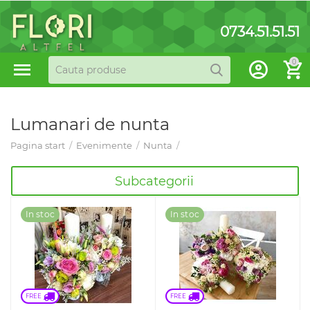
0734.51.51.51
0
Lumanari de nunta
Pagina start
/
Evenimente
/
Nunta
/
Subcategorii
In stoc
In stoc
FREE 
FREE 