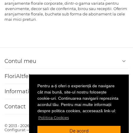
aranjamente florale corporate, dintr-o gama variata pentru
evenimente, decor sali de conferinta, birou sau receptii. Oferim
aranjamente florale, buchete sub forma de abonament la cele
mai mici preturi.
Contul meu
FloriAltfel
Pentru a-ți oferi o experiență de navigare
Informatii client
cât mai bună, site-ul nostru folosește
cookie-uri. Continuarea navigarii reprezinta
acordul tău. Pentru mai multe informații
Contact
despre politica cookies, accesează link-ul:
Politica Cookies
© 2013 - 2026 Florialtfel.ro. Platforma
CS-Cart
Realizat si
Configurat —
© netSEO
De acord