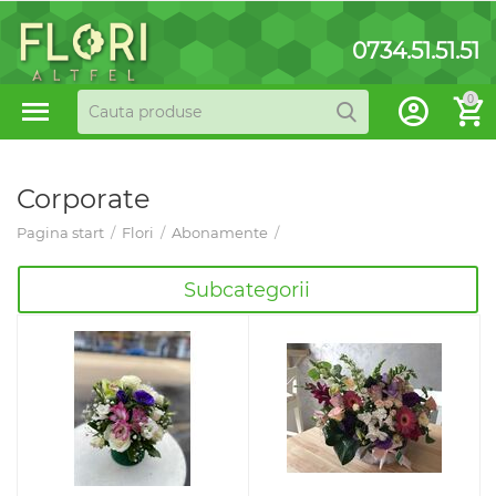
0734.51.51.51
0
Corporate
Pagina start
/
Flori
/
Abonamente
/
Subcategorii