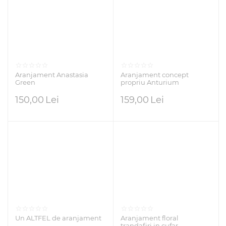
Aranjament Anastasia
Aranjament concept
Green
propriu Anturium
150,00
Lei
159,00
Lei
Un ALTFEL de aranjament
Aranjament floral
trandafiri in cufar