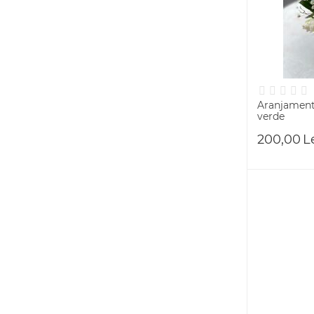
Aranjament 
verde
200,00
L