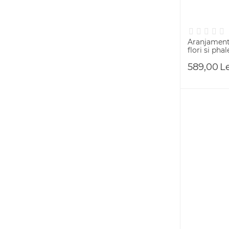
Aranjament 
flori si pha
589,00
L