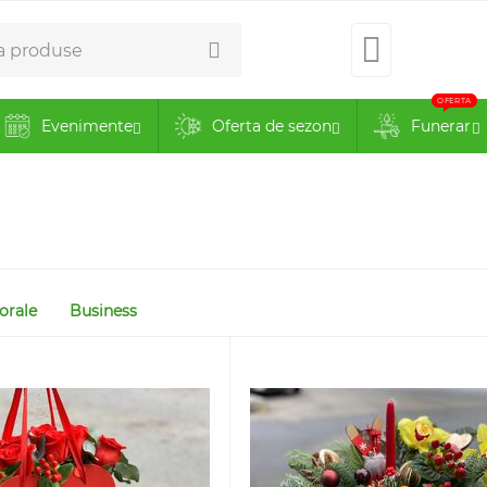
0734.51.
OFERTA
Evenimente
Oferta de sezon
Funerar
orale
Business