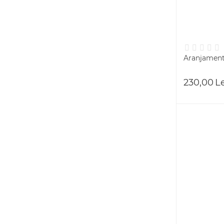
Aranjament 
230,00
L