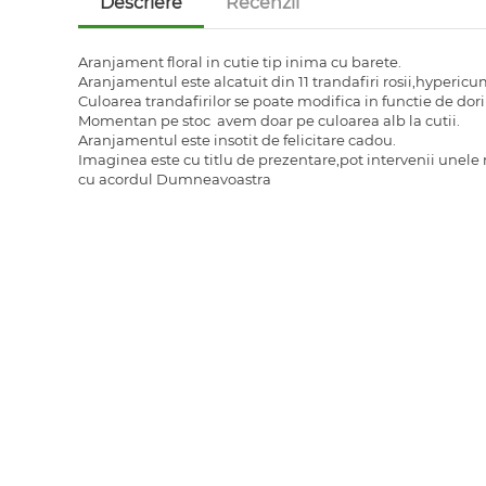
Descriere
Recenzii
Aranjament floral in cutie tip inima cu barete.
Aranjamentul este alcatuit din 11 trandafiri rosii,hypericu
Culoarea trandafirilor se poate modifica in functie de dorin
Momentan pe stoc avem doar pe culoarea alb la cutii.
Aranjamentul este insotit de felicitare cadou.
Imaginea este cu titlu de prezentare,pot intervenii unele 
cu acordul Dumneavoastra