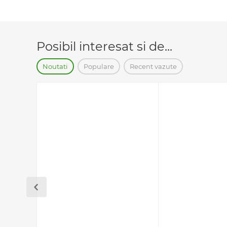
Posibil interesat si de...
Noutati
Populare
Recent vazute