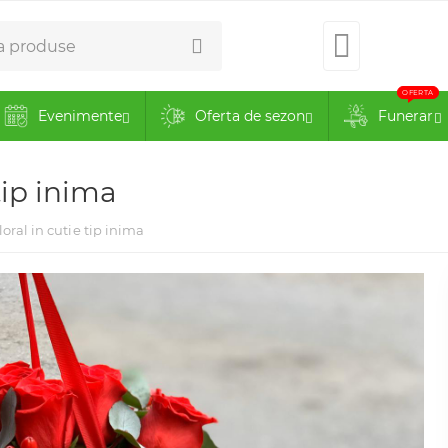
0734.51.
OFERTA
Evenimente
Oferta de sezon
Funerar
tip inima
oral in cutie tip inima