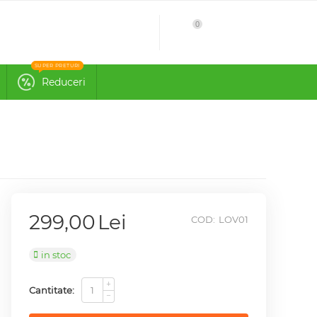
0
51.51
Cont
Cos
SUPER PRETURI
Reduceri
299,00
Lei
COD:
LOV01
in stoc
+
Cantitate:
−