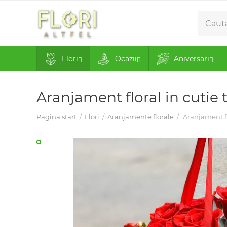
Flori
Ocazii
Aniversari
Aranjament floral in cutie 
Pagina start
/
Flori
/
Aranjamente florale
/
Aranjament fl