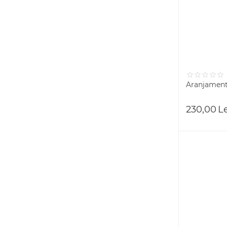
Aranjament 
230,00
L