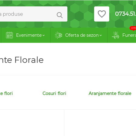
0734.51.
OFE
Evenimente
Oferta de sezon
Funer
nte Florale
 flori
Cosuri flori
Aranjamente florale