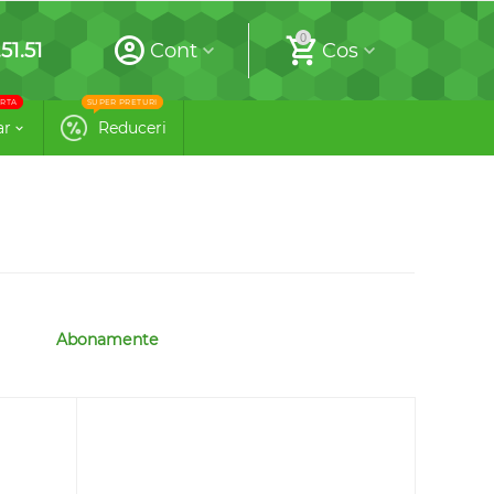
0
51.51
Cont
Cos
RTA
SUPER PRETURI
ar
Reduceri
Abonamente