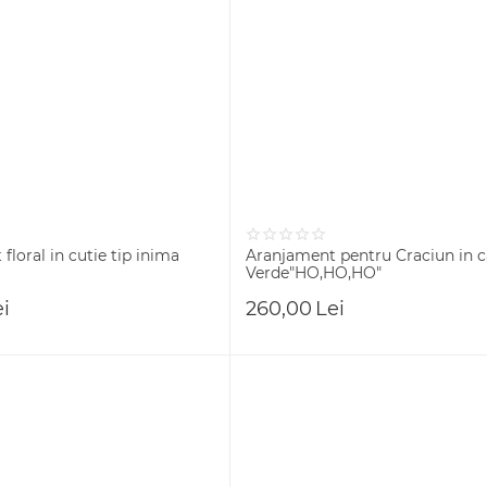
floral in cutie tip inima
Aranjament pentru Craciun in c
Verde"HO,HO,HO"
ei
260,00
Lei