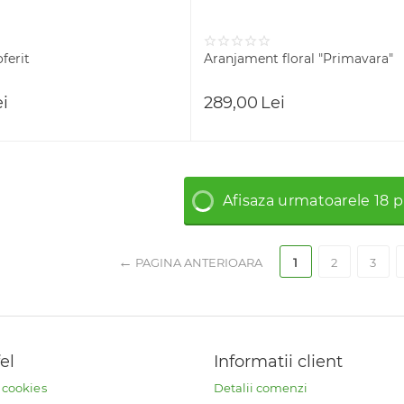
ferit
Aranjament floral "Primavara"
ei
289,00
Lei
Afisaza urmatoarele 18 
PAGINA ANTERIOARA
1
2
3
fel
Informatii client
e cookies
Detalii comenzi