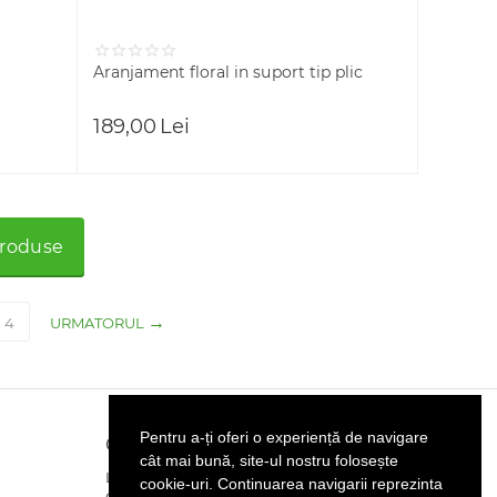
Aranjament floral in suport tip plic
189,00
Lei
produse
4
URMATORUL
Pentru a-ți oferi o experiență de navigare
Contact
cât mai bună, site-ul nostru folosește
LURAN BRITAX SRL
cookie-uri. Continuarea navigarii reprezinta