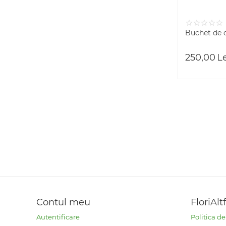
Buchet de o
250,00
L
Contul meu
FloriAlt
Autentificare
Politica d