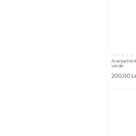
Aranjament 
verde
200,00
L