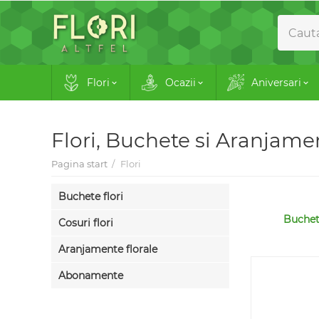
Flori
Ocazii
Aniversari
Flori, Buchete si Aranjame
Pagina start
/
Flori
Buchete flori
Buchete
Cosuri flori
Aranjamente florale
Abonamente