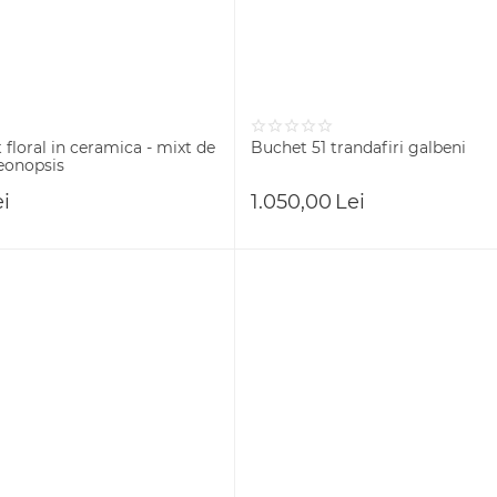
floral in ceramica - mixt de
Buchet 51 trandafiri galbeni
leonopsis
ei
1.050,00
Lei