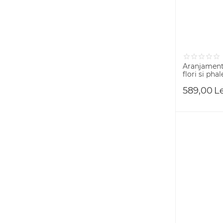
Aranjament 
flori si pha
589,00
L