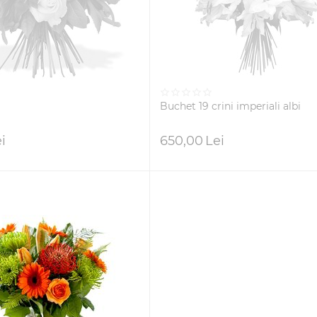
Buchet 19 crini imperiali albi
i
650,00
Lei