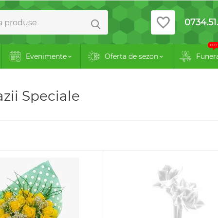
0734.51.
OFE
Evenimente
Oferta de sezon
Funer
zii Speciale