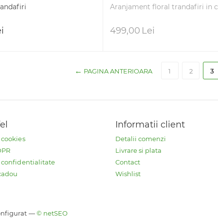
randafiri
Aranjament floral trandafiri in 
i
499,00
Lei
PAGINA ANTERIOARA
1
2
3
fel
Informatii client
e cookies
Detalii comenzi
GDPR
Livrare si plata
 confidentialitate
Contact
cadou
Wishlist
Configurat —
© netSEO