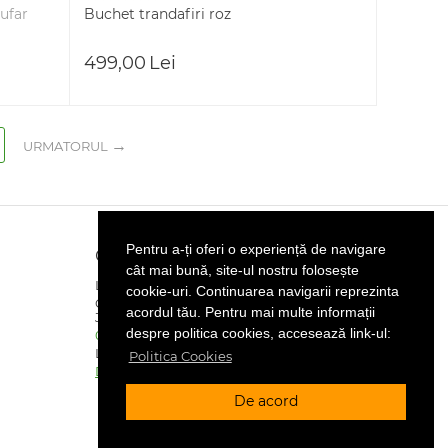
cufar
Buchet trandafiri roz
499,00
Lei
URMATORUL
Pentru a-ți oferi o experiență de navigare
Contact
cât mai bună, site-ul nostru folosește
LURAN BRITAX SRL
cookie-uri. Continuarea navigarii reprezinta
CUI : RO46494069 | Reg.Com :
acordul tău. Pentru mai multe informații
J40/13760/2022
despre politica cookies, accesează link-ul:
0734.51.51.51
Lun-Vin 8.00 - 20:00
Politica Cookies
Detalii contact
De acord