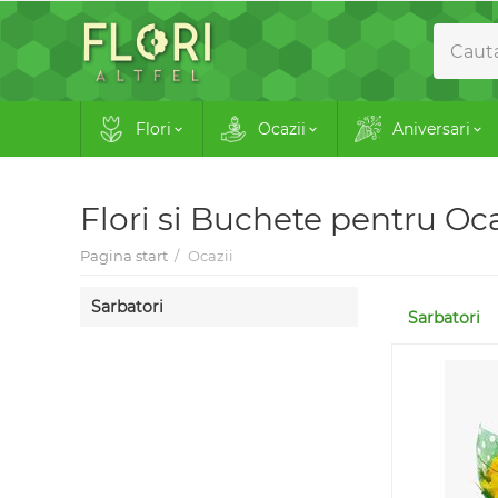
Flori
Ocazii
Aniversari
Flori si Buchete pentru Oca
Pagina start
/
Ocazii
Sarbatori
Sarbatori