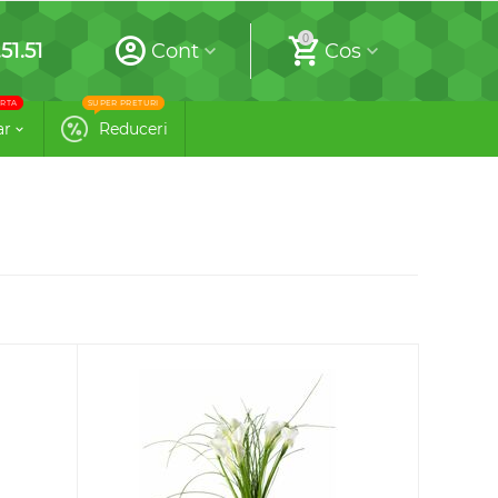
0
51.51
Cont
Cos
RTA
SUPER PRETURI
ar
Reduceri