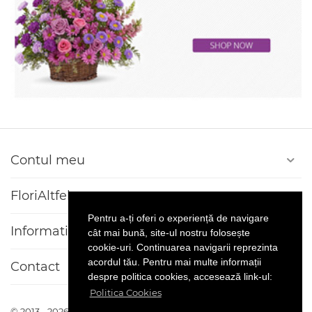
Contul meu
FloriAltfel
Pentru a-ți oferi o experiență de navigare
Informatii client
cât mai bună, site-ul nostru folosește
cookie-uri. Continuarea navigarii reprezinta
acordul tău. Pentru mai multe informații
Contact
despre politica cookies, accesează link-ul:
Politica Cookies
© 2013 - 2026 Florialtfel.ro. Platforma
CS-Cart
Realizat si