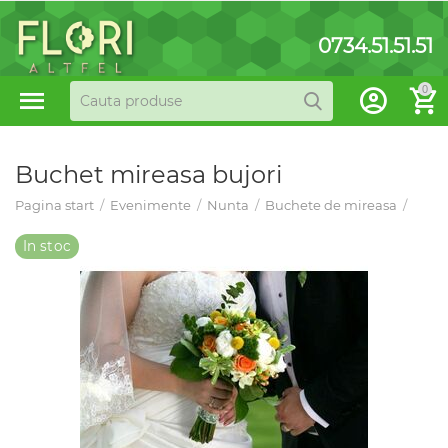
0734.51.51.51
0
Buchet mireasa bujori
Pagina start
/
Evenimente
/
Nunta
/
Buchete de mireasa
/
In stoc