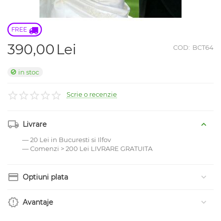
FREE 
390,00
Lei
COD:
BCT64
in stoc
Scrie o recenzie
Livrare
— 20 Lei in Bucuresti si Ilfov
— Comenzi > 200 Lei LIVRARE GRATUITA
Optiuni plata
Avantaje