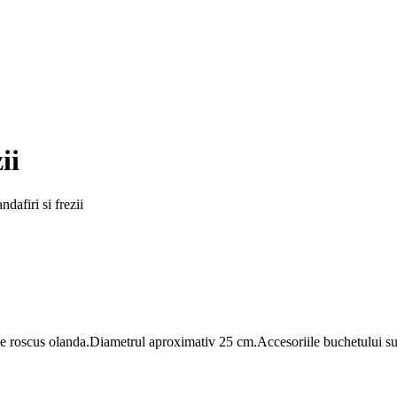
ii
dafiri si frezii
 de roscus olanda.Diametrul aproximativ 25 cm.Accesoriile buchetului sunt