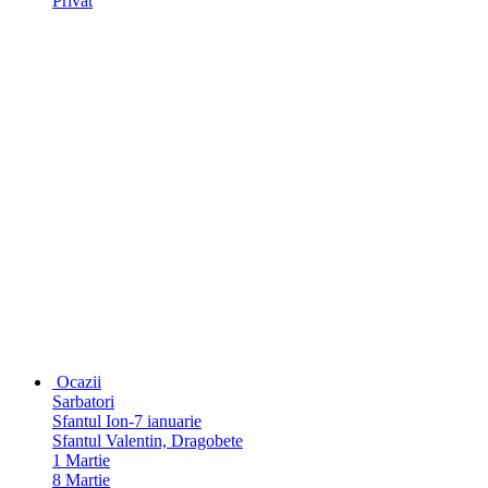
Privat
Ocazii
Sarbatori
Sfantul Ion-7 ianuarie
Sfantul Valentin, Dragobete
1 Martie
8 Martie