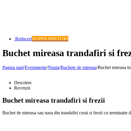
Reduceri
SUPER PRETURI
Buchet mireasa trandafiri si frez
Pagina start
/
Evenimente
/
Nunta
/
Buchete de mireasa
/
Buchet mireasa tran
Descriere
Recenzii
Buchet mireasa trandafiri si frezii
Buchet de mireasa sau nasa din trandafiri corai si frezii cu terminatie