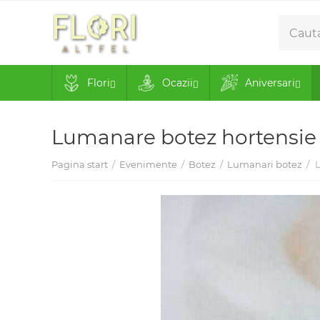
Flori
Ocazii
Aniversari
Lumanare botez hortensie
Pagina start
/
Evenimente
/
Botez
/
Lumanari botez
/