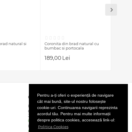
brad natural si
Coronita din brad natural cu
Aranjame
bumbac si portocala
catifea
189,00
Lei
260,0
Pentru a-ți oferi o experiență de navigare
Contact
cât mai bună, site-ul nostru folosește
LURAN BRITAX SRL
cookie-uri. Continuarea navigarii reprezinta
CUI : RO46494069 | Reg.Com :
acordul tău. Pentru mai multe informații
J40/13760/2022
despre politica cookies, accesează link-ul:
0734.51.51.51
Lun-Vin 8.00 - 20:00
Politica Cookies
Detalii contact