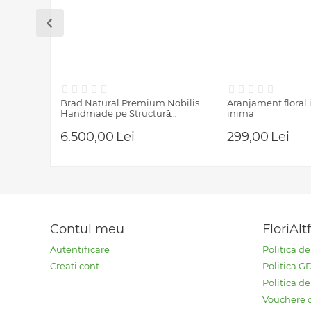
Brad Natural Premium Nobilis
Aranjament floral i
Handmade pe Structură
inima
Metalică – Refolosibil
6.500,00
Lei
299,00
Lei
Contul meu
FloriAlt
Autentificare
Politica d
Creati cont
Politica 
Politica de
Vouchere 