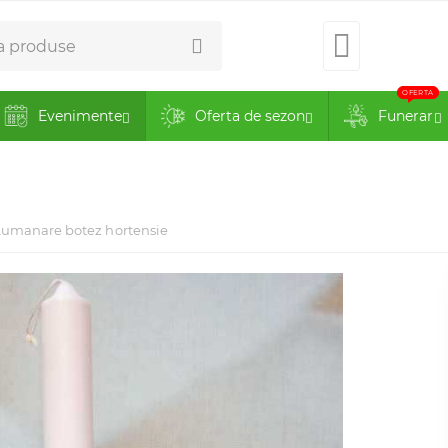
0734.51.
OFERTA
Evenimente
Oferta de sezon
Funerar
Lumanare botez hortensie