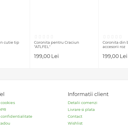
n cutie tip
Coronita pentru Craciun
Coronita din 
"ATLFEL"
accesorii roz
199,00
Lei
199,00
Lei
fel
Informatii client
e cookies
Detalii comenzi
GDPR
Livrare si plata
 confidentialitate
Contact
cadou
Wishlist