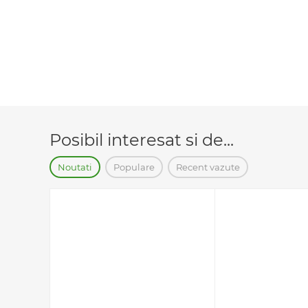
Posibil interesat si de...
Noutati
Populare
Recent vazute