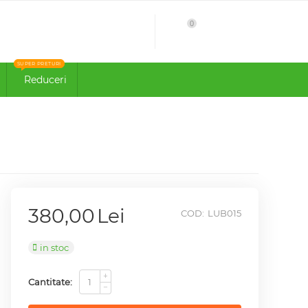
0
51.51
Cont
Cos
SUPER PRETURI
Reduceri
380,00
Lei
COD:
LUB015
in stoc
+
Cantitate:
−